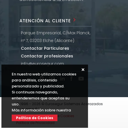
ATENCIÓN AL CLIENTE
Parque Empresarial, C/Max Planck,
nº 7, 03203 Elche (Alicante)
Contactar Particulares
Contactar profesionales
info@eurosegur.com
En nuestra web utilizamos cookies
para análisis, contenido
personalizado y publicidad.
Si continuas navegando,
entenderemos que aceptas su
uso.
© 1996 - 2026 © Eurosegur Sistemas Acorazados
Eurosegur, S.L.
Más información sobre nuestra
Aviso Legal
·
Política de Cookies
·
Política de Cookies
Política de Privacidad