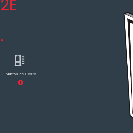
2E
os
:
5 puntos de Cierre