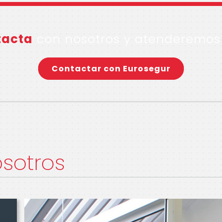
tacta
con nosotros y atenderemos 
Contactar con Eurosegur
sotros