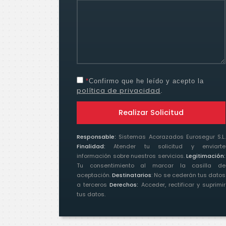
*
Confirmo que he leído y acepto la
política de privacidad
.
Realizar Solicitud
Responsable:
Sistemas Acorazados Eurosegur S.L.
Finalidad:
Atender tu solicitud y enviarte
información sobre nuestros servicios.
Legitimación:
Tu consentimiento al marcar la casilla de
aceptación.
Destinatarios
: No se cederán tus datos
a terceros
Derechos:
Acceder, rectificar y suprimir
tus datos.