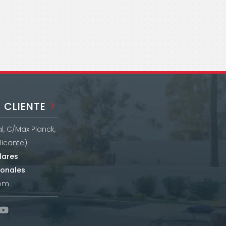
 CLIENTE
, C/Max Planck,
Alicante)
lares
ionales
com