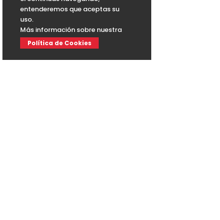
entenderemos que aceptas su
uso.
Más información sobre nuestra
Política de Cookies
EUROSEGUR
es líder en la fabricación
de
puertas de seguridad con CLASE 5
de
Resistencia a la Efracción.
ATENCIÓN AL CLIENTE
Parque Empresarial, C/Max Planck,
nº 7, 03203 Elche (Alicante)