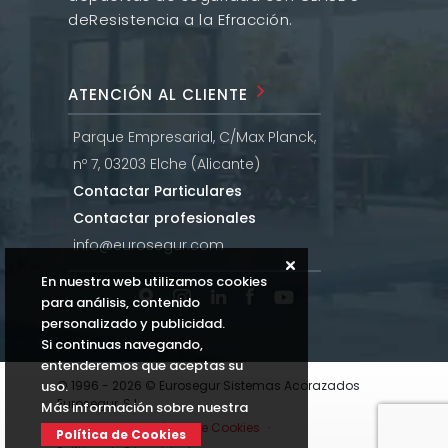
de
Resistencia a la Efracción.
ATENCIÓN AL CLIENTE
Parque Empresarial, C/Max Planck,
nº 7, 03203 Elche (Alicante)
Contactar Particulares
Contactar profesionales
info@eurosegur.com
En nuestra web utilizamos cookies
para análisis, contenido
personalizado y publicidad.
Si continuas navegando,
entenderemos que aceptas su
uso.
© 1996 - 2026 © Eurosegur Sistemas Acorazados
Eurosegur, S.L.
Más información sobre nuestra
Aviso Legal
·
Política de Cookies
·
Política de Cookies