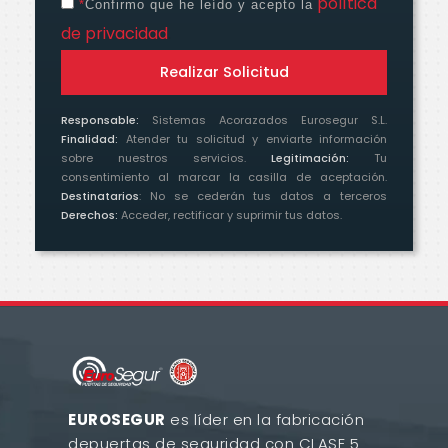
política
*
Confirmo que he leído y acepto la
de privacidad
.
Realizar Solicitud
Responsable:
Sistemas Acorazados Eurosegur S.L.
Finalidad:
Atender tu solicitud y enviarte información
sobre nuestros servicios.
Legitimación:
Tu
consentimiento al marcar la casilla de aceptación.
Destinatarios
: No se cederán tus datos a terceros
Derechos:
Acceder, rectificar y suprimir tus datos.
EUROSEGUR
es líder en la fabricación
de
puertas de seguridad con CLASE 5