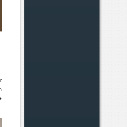
r
n
e