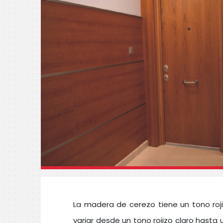
La madera de cerezo tiene un tono roji
variar desde un tono rojizo claro hasta