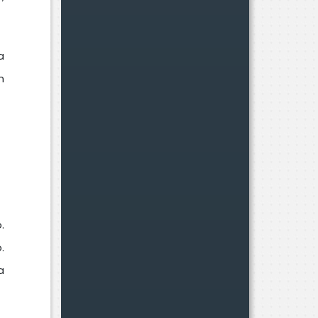
a
n
.
.
a