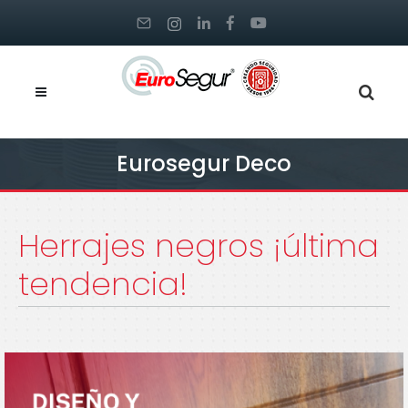
Eurosegur Deco
Herrajes negros ¡última
tendencia!