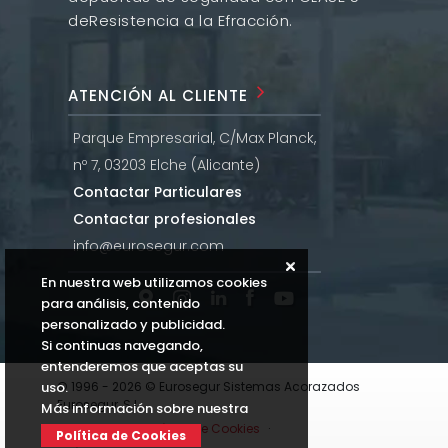
de
Resistencia a la Efracción.
ATENCIÓN AL CLIENTE
Parque Empresarial, C/Max Planck,
nº 7, 03203 Elche (Alicante)
Contactar Particulares
Contactar profesionales
info@eurosegur.com
En nuestra web utilizamos cookies
para análisis, contenido
personalizado y publicidad.
Si continuas navegando,
entenderemos que aceptas su
uso.
© 1996 - 2026 © Eurosegur Sistemas Acorazados
Eurosegur, S.L.
Más información sobre nuestra
Aviso Legal
·
Política de Cookies
·
Política de Cookies