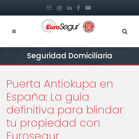
Seguridad Domiciliaria
Puerta Antiokupa en
España: La guía
definitiva para blindar
tu propiedad con
Eurosegur